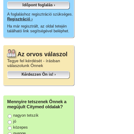
Időpont foglalás ›
A foglaláshoz regisztráció szükséges.
Regisztráció ›
Ha már regisztrált, az oldal tetején
található link segítségével beléphet.
Az orvos válaszol
Tegye fel kérdését - írásban
válaszolunk Önnek
Kérdezzen Ön is! ›
Mennyire tetszenek Önnek a
megújult Citymed oldalak?
nagyon tetszik
jó
közepes
gyenge