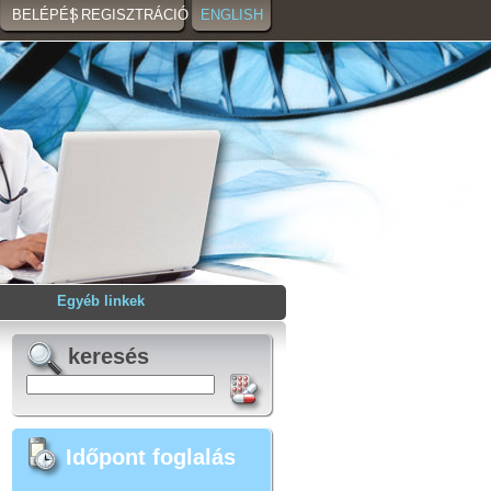
BELÉPÉS
REGISZTRÁCIÓ
ENGLISH
Egyéb linkek
keresés
Időpont foglalás