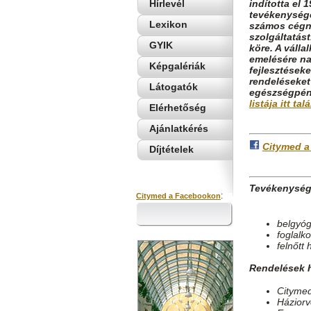
Hírlevél
indította el
tevékenysége
Lexikon
számos cégne
szolgáltatást
GYIK
köre. A váll
emelésére na
Képgalériák
fejlesztések
rendeléseket
Látogatók
egészségpénz
listája itt tal
Elérhetőség
Ajánlatkérés
Citymed a
Díjtételek
Tevékenységé
:
Citymed a Facebookon
belgyóg
foglalk
felnőtt 
Rendelések h
Citymed
Háziorv