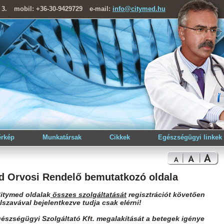
 3.
mobil: +36-30-9429729
e-mail:
info@citymed.hu
érkép
Munkatársak
Cikkek
Egészségügyi linkek
d Orvosi Rendelő bemutatkozó oldala
itymed oldalak
összes szolgáltatását
regisztrációt követően
lszavával bejelentkezve tudja csak elérni!
észségügyi Szolgáltató Kft. megalakítását a betegek igénye