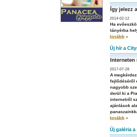
Így jelezz
2014-02-12
Ha evőeszköz
tányérba hel
tovább
»
Új hír a Ci
Interneten
2017-07-28
A megkérdez
fejlődéséről
nagyobb szer
derül ki a P
internetről 
ajánlások al
panaszainkka
tovább
»
Új galéria 