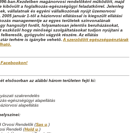
 1996-ban.Kezdetben magánorvosi rendelőként működött, majd
 kibővült a foglalkozás-egészségügyi feladatkörrel. Jelenleg
k, vállalatnak és egyéni vállalkozónak nyújt üzemorvosi
. 2005 január 1-től a háziorvosi ellátással is kiegszült ellátási
alkozás managementje az egyes területek színvonalának
gy hangsúlyt fordít, folyamatosan jelentős beruházásokat,
et eszközöl hogy minőségi szolgáltatásokat tudjon nyújtani a
 felkeresők, gyógyulni vágyók részére. Az ellátás
tár terhére is igánybe vehető.
A szerződött egészségpénztárak
álható.
 Facebookon!
t elsősorban az alábbi három területen fejti ki:
yászati szakrendelés
ozás-egészségügyi alapellátás
háziorvosi alapellátás
elyszínei:
 Orvosi Rendelők (
Sas u
.)
osi Rendelő (
Hold u
.)