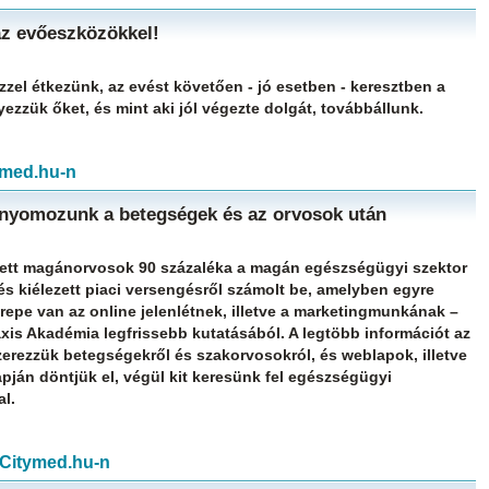
 az evőeszközökkel!
zel étkezünk, az evést követően - jó esetben - keresztben a
yezzük őket, és mint aki jól végezte dolgát, továbbállunk.
tymed.hu-n
 nyomozunk a betegségek és az orvosok után
ett magánorvosok 90 százaléka a magán egészségügyi szektor
 és kiélezett piaci versengésről számolt be, amelyben egyre
epe van az online jelenlétnek, illetve a marketingmunkának –
raxis Akadémia legfrissebb kutatásából. A legtöbb információt az
szerezzük betegségekről és szakorvosokról, és weblapok, illetve
apján döntjük el, végül kit keresünk fel egészségügyi
l.
a Citymed.hu-n