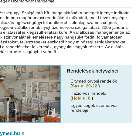
cégek Üzemorvosi Rendelője
szségügyi Szolgáltató Kft. megalakítását a betegek igénye indította
Kezdetben magánorvosi rendelőként működött, majd tevékenysége
glalkozás-egészségügyi feladatkörrel. Jelenleg számos cégnek,
 egyéni vállalkozónak nyújt üzemorvosi szolgáltatást. 2005 január 1-
si ellátással is kiegszült ellátási köre. A vállalkozás managementje az
ek színvonalának emelésére nagy hangsúlyt fordít, folyamatosan
házásokat, fejlesztéseket eszközöl hogy minőségi szolgáltatásokat
i a rendeléseket felkeresők, gyógyulni vágyók részére. Az ellátás
ár terhére is igánybe vehető.
Rendelések helyszínei
Citymed orvosi rendelők
(
Sas u. 20-22.
)
Háziorvosi rendelő
(
Hold u. 8.
)
Egyes cégek üzemorvosi
rendelője
itymed.hu-n