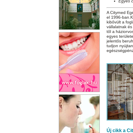
Egyes 
A Citymed Egé
el 1996-ban.
kibővült a fo
vállalatnak és
től a háziorvo
egyes terület
jelentős beru
tudjon nyújtan
egészségpénzt
Új cikk a C