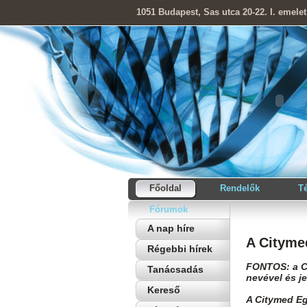
1051 Budapest, Sas utca 20-22. I. emelet
Főoldal
Rendelők
T
Fórumok
A nap híre
A Cityme
Régebbi hírek
FONTOS: a C
Tanácsadás
nevével és je
Kereső
A Citymed Eg