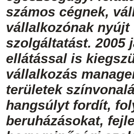
számos cégnek, váll
vállalkozónak nyúj
szolgáltatást. 2005 
ellátással is kiegszü
vállalkozás manage
területek színvona
hangsúlyt fordít, f
beruházásokat, fejl