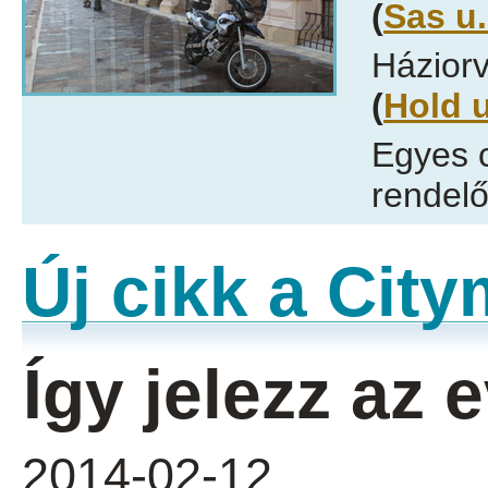
(
Sas u.
Háziorv
(
Hold u
Egyes 
rendelő
Új cikk a Cit
Így jelezz az
2014-02-12