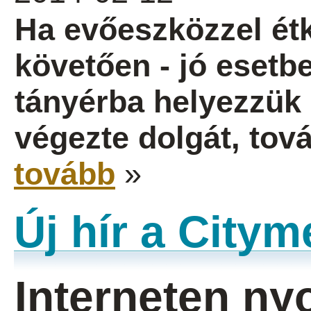
Ha evőeszközzel étk
követően - jó esetb
tányérba helyezzük ő
végezte dolgát, tov
tovább
»
Új hír a City
Interneten n