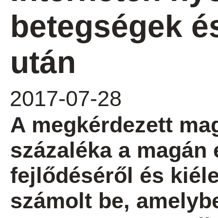
betegségek é
után
2017-07-28
A megkérdezett ma
százaléka a magán 
fejlődéséről és kiél
számolt be, amelyb