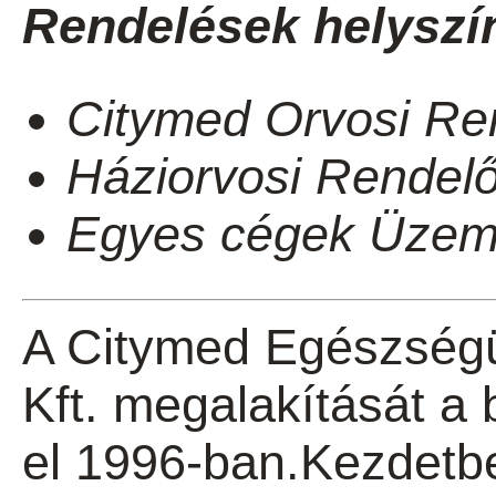
Rendelések helyszín
Citymed Orvosi Re
Háziorvosi Rendelő
Egyes cégek Üzemo
A Citymed Egészségü
Kft. megalakítását a 
el 1996-ban.Kezdetb