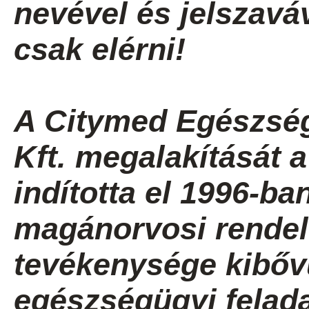
nevével és jelszavá
csak elérni!
A Citymed Egészség
Kft. megalakítását 
indította el 1996-b
magánorvosi rendel
tevékenysége kibővü
egészségügyi felada