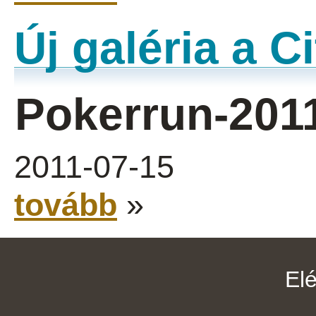
Új galéria a 
Pokerrun-201
2011-07-15
tovább
»
El