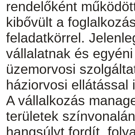
rendelőként működöt
kibővült a foglalkoz
feladatkörrel. Jelen
vállalatnak és egyéni
üzemorvosi szolgáltat
háziorvosi ellátással i
A vállalkozás manag
területek színvonalá
hangsúlyt fordít, fol