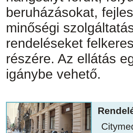
beruházásokat, fejle
minőségi szolgáltatás
rendeléseket felkere
részére. Az ellátás e
igánybe vehető.
Rendelé
Citymed