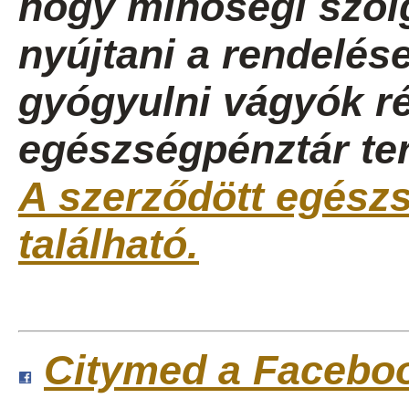
hogy minőségi szolg
nyújtani a rendelése
gyógyulni vágyók ré
egészségpénztár ter
A szerződött egészsé
található.
Citymed a Facebo