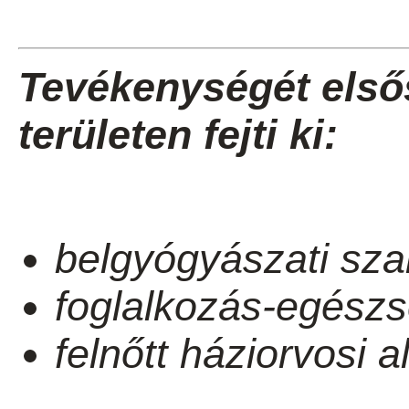
Tevékenységét első
területen fejti ki:
belgyógyászati sza
foglalkozás-egészs
felnőtt háziorvosi a