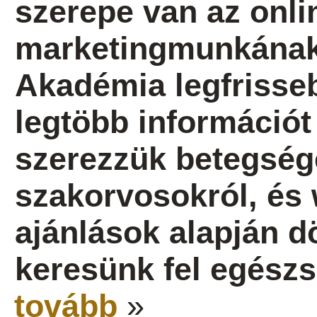
szerepe van az onlin
marketingmunkának 
Akadémia legfrisseb
legtöbb információt 
szerezzük betegség
szakorvosokról, és 
ajánlások alapján dö
keresünk fel egész
tovább
»