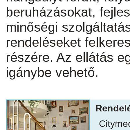
beruházásokat, fejle
minőségi szolgáltatás
rendeléseket felkere
részére. Az ellátás e
igánybe vehető.
Rendelé
Citymed