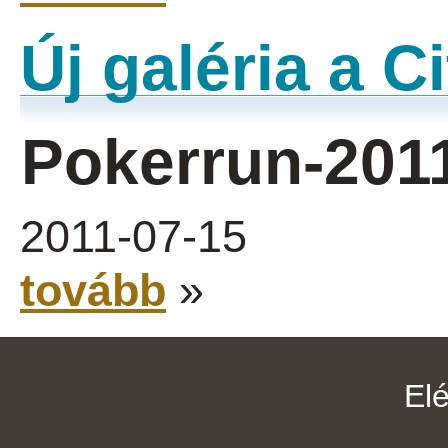
Új galéria a 
Pokerrun-201
2011-07-15
tovább
»
El