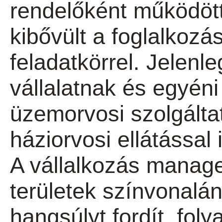
rendelőként működöt
kibővült a foglalkoz
feladatkörrel. Jelen
vállalatnak és egyéni
üzemorvosi szolgáltat
háziorvosi ellátással i
A vállalkozás manag
területek színvonalá
hangsúlyt fordít, fol