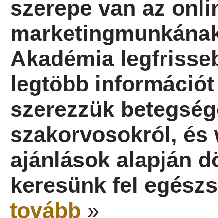
szerepe van az onlin
marketingmunkának 
Akadémia legfrisseb
legtöbb információt 
szerezzük betegség
szakorvosokról, és 
ajánlások alapján dö
keresünk fel egész
tovább
»