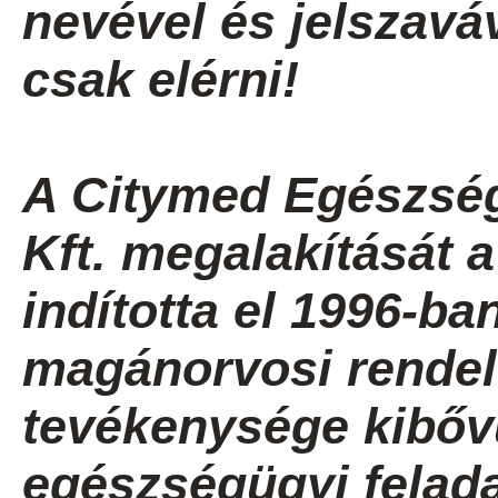
nevével és jelszavá
csak elérni!
A Citymed Egészség
Kft. megalakítását 
indította el 1996-b
magánorvosi rendel
tevékenysége kibővü
egészségügyi felada