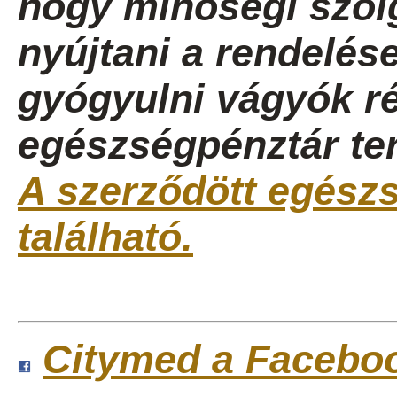
hogy minőségi szolg
nyújtani a rendelése
gyógyulni vágyók ré
egészségpénztár ter
A szerződött egészsé
található.
Citymed a Facebo