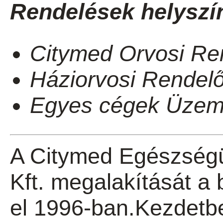
Rendelések helyszín
Citymed Orvosi Re
Háziorvosi Rendelő
Egyes cégek Üzemo
A Citymed Egészségü
Kft. megalakítását a 
el 1996-ban.Kezdetb