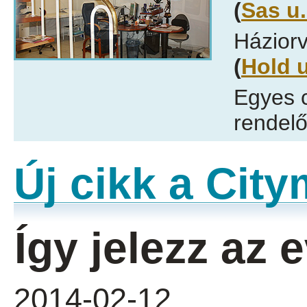
(
Sas u.
Háziorv
(
Hold u
Egyes 
rendelő
Új cikk a Cit
Így jelezz az
2014-02-12