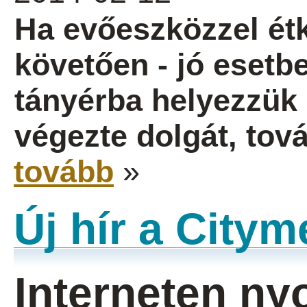
Ha evőeszközzel étk
követően - jó esetb
tányérba helyezzük ő
végezte dolgát, tov
tovább
»
Új hír a City
Interneten n