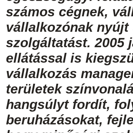
számos cégnek, váll
vállalkozónak nyúj
szolgáltatást. 2005 
ellátással is kiegszü
vállalkozás manage
területek színvona
hangsúlyt fordít, f
beruházásokat, fejl