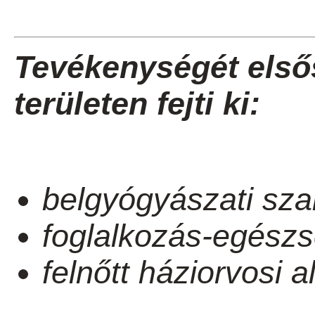
Tevékenységét első
területen fejti ki:
belgyógyászati sza
foglalkozás-egészs
felnőtt háziorvosi a