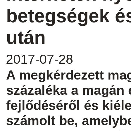
betegségek é
után
2017-07-28
A megkérdezett ma
százaléka a magán 
fejlődéséről és kiél
számolt be, amelyb