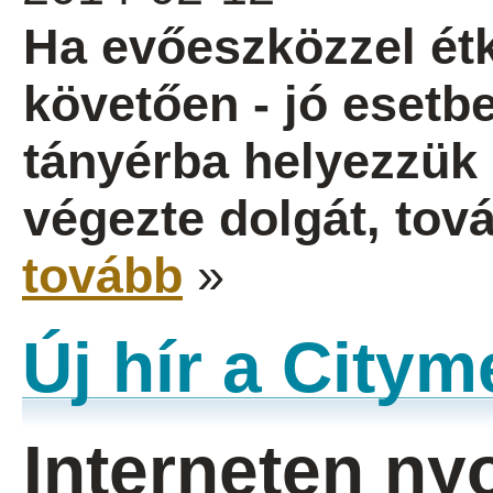
Ha evőeszközzel étk
követően - jó esetb
tányérba helyezzük ő
végezte dolgát, tov
tovább
»
Új hír a City
Interneten n