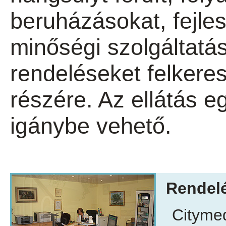
beruházásokat, fejle
minőségi szolgáltatás
rendeléseket felkere
részére. Az ellátás e
igánybe vehető.
Rendelé
Citymed