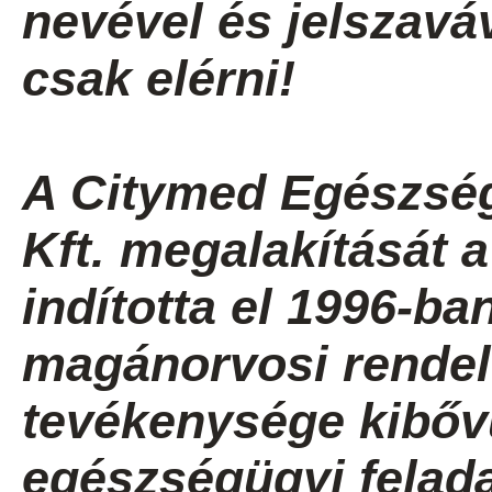
nevével és jelszavá
csak elérni!
A Citymed Egészség
Kft. megalakítását 
indította el 1996-b
magánorvosi rendel
tevékenysége kibővü
egészségügyi felada