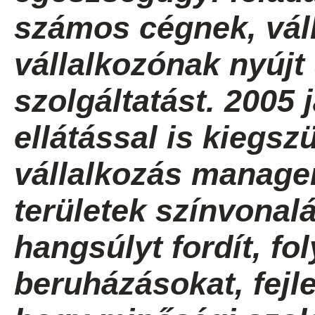
számos cégnek, váll
vállalkozónak nyúj
szolgáltatást. 2005 
ellátással is kiegszü
vállalkozás manage
területek színvona
hangsúlyt fordít, f
beruházásokat, fejl