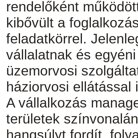
rendelőként működöt
kibővült a foglalkoz
feladatkörrel. Jelen
vállalatnak és egyéni
üzemorvosi szolgáltat
háziorvosi ellátással i
A vállalkozás manag
területek színvonalá
hangsúlyt fordít, fol