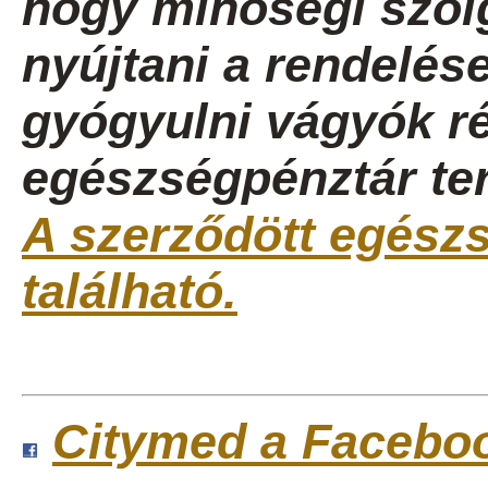
hogy minőségi szolg
nyújtani a rendelése
gyógyulni vágyók ré
egészségpénztár ter
A szerződött egészsé
található.
Citymed a Facebo