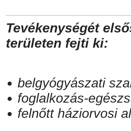
Tevékenységét első
területen fejti ki:
belgyógyászati sza
foglalkozás-egészs
felnőtt háziorvosi a