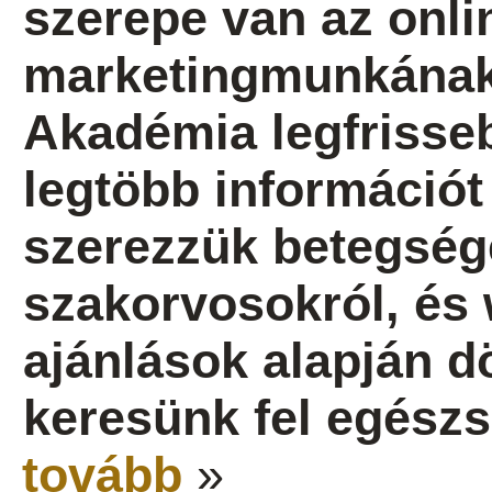
szerepe van az onlin
marketingmunkának 
Akadémia legfrisseb
legtöbb információt 
szerezzük betegség
szakorvosokról, és 
ajánlások alapján dö
keresünk fel egész
tovább
»