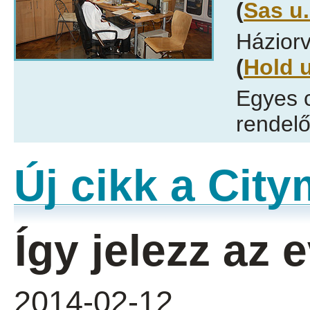
(
Sas u.
Háziorv
(
Hold u
Egyes 
rendelő
Új cikk a Cit
Így jelezz az
2014-02-12