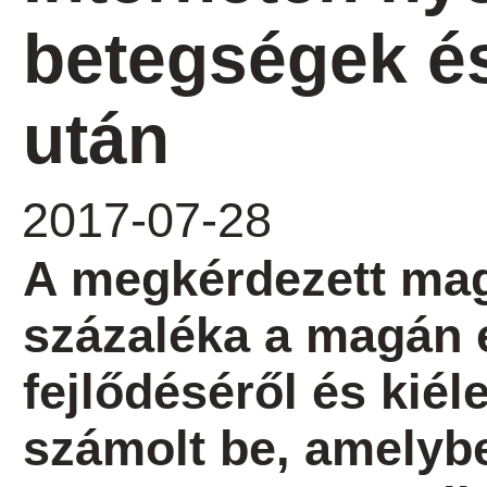
betegségek é
után
2017-07-28
A megkérdezett ma
százaléka a magán 
fejlődéséről és kiél
számolt be, amelyb