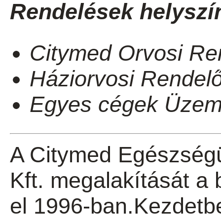
Rendelések helyszín
Citymed Orvosi Re
Háziorvosi Rendelő
Egyes cégek Üzemo
A Citymed Egészségü
Kft. megalakítását a 
el 1996-ban.Kezdetb