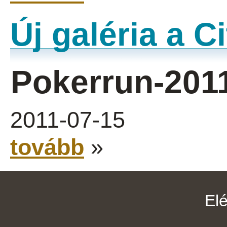
Új galéria a 
Pokerrun-201
2011-07-15
tovább
»
El