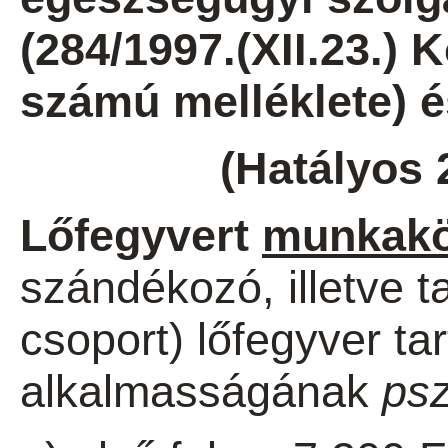
(284/1997.(XII.23.) 
számú melléklete) é
(Hatályos 
Lőfegyvert
munkakö
szándékozó, illetve t
csoport) lőfegyver ta
alkalmasságának
psz