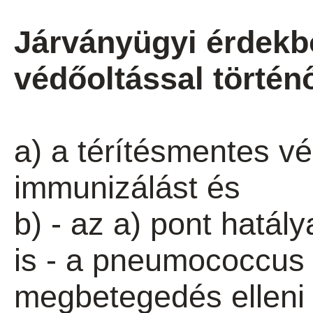
Járványügyi érdekb
védőoltással történ
a) a térítésmentes vé
immunizálást és
b) - az a) pont hatál
is - a pneumococcus 
megbetegedés elleni