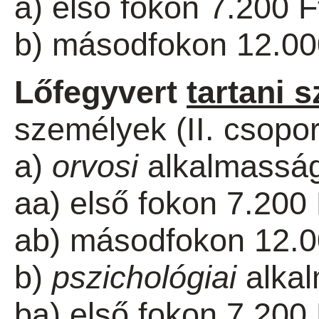
a) első fokon 7.200 F
b) másodfokon 12.00
Lőfegyvert
tartani s
személyek (II. csopor
a)
orvosi
alkalmassági
aa) első fokon 7.200 
ab) másodfokon 12.0
b)
pszichológiai
alkal
ba) első fokon 7.200 